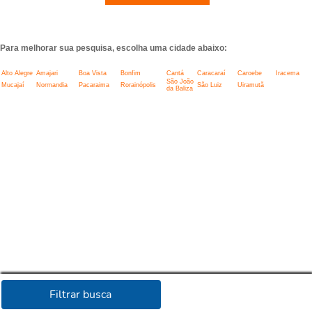
Para melhorar sua pesquisa, escolha uma cidade abaixo:
Alto Alegre
Amajari
Boa Vista
Bonfim
Cantá
Caracaraí
Caroebe
Iracema
São João
Mucajaí
Normandia
Pacaraima
Rorainópolis
São Luiz
Uiramutã
da Baliza
Filtrar busca