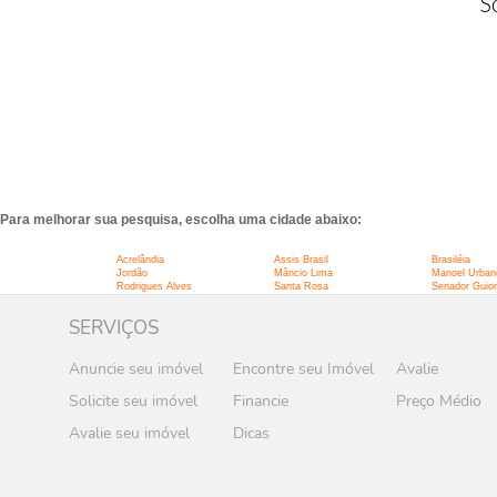
S
Para melhorar sua pesquisa, escolha uma cidade abaixo:
Acrelândia
Assis Brasil
Brasiléia
Jordão
Mâncio Lima
Manoel Urban
Rodrigues Alves
Santa Rosa
Senador Guio
SERVIÇOS
Anuncie seu imóvel
Encontre seu Imóvel
Avalie
Solicite seu imóvel
Financie
Preço Médio
Avalie seu imóvel
Dicas