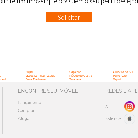
olicite um Imóvel que possuem o seu perfil desejad
Solicitar
Bujari
Capixaba
Cruzeiro do Sul
o
Marechal Thaumaturgo
Plácido de Castro
Porto Acre
mard
Sena Madureira
Tarauacá
Xapuri
ENCONTRE SEU IMÓVEL
REDES E APL
Lançamento
Siga-nos
Comprar
Alugar
Aplicativo