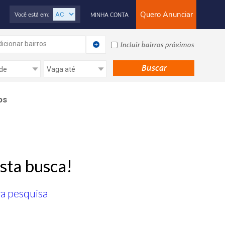
Quero Anunciar
Você está em:
MINHA CONTA
icionar bairros
Incluir bairros próximos
os
sta busca!
ra pesquisa