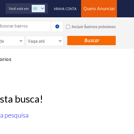
Quero Anunciar
Você está em:
MINHA CONTA
icionar bairros
Incluir bairros próximos
orios
sta busca!
ra pesquisa