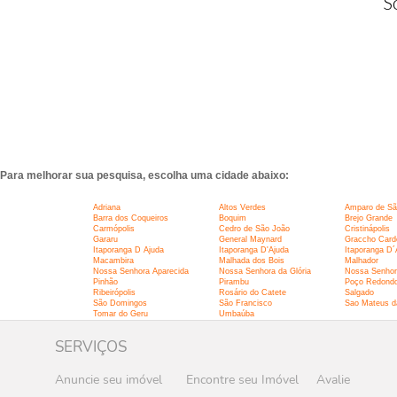
S
Para melhorar sua pesquisa, escolha uma cidade abaixo:
Adriana
Altos Verdes
Amparo de Sã
Barra dos Coqueiros
Boquim
Brejo Grande
Carmópolis
Cedro de São João
Cristinápolis
Gararu
General Maynard
Graccho Card
Itaporanga D Ajuda
Itaporanga D'Ajuda
Itaporanga D´
Macambira
Malhada dos Bois
Malhador
Nossa Senhora Aparecida
Nossa Senhora da Glória
Nossa Senhor
Pinhão
Pirambu
Poço Redond
Ribeirópolis
Rosário do Catete
Salgado
São Domingos
São Francisco
Sao Mateus da
Tomar do Geru
Umbaúba
SERVIÇOS
Anuncie seu imóvel
Encontre seu Imóvel
Avalie