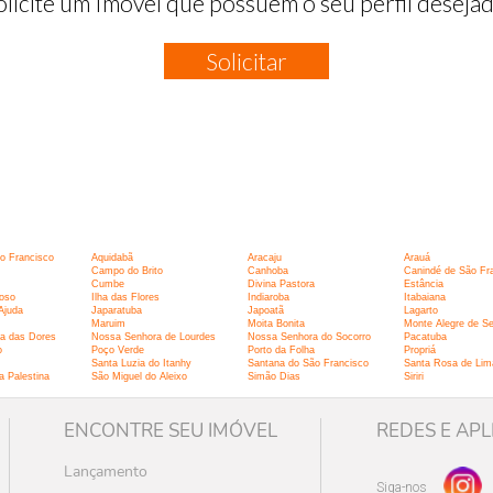
olicite um Imóvel que possuem o seu perfil desejad
Solicitar
o Francisco
Aquidabã
Aracaju
Arauá
Campo do Brito
Canhoba
Canindé de São Fr
Cumbe
Divina Pastora
Estância
oso
Ilha das Flores
Indiaroba
Itabaiana
Ajuda
Japaratuba
Japoatã
Lagarto
Maruim
Moita Bonita
Monte Alegre de Se
a das Dores
Nossa Senhora de Lourdes
Nossa Senhora do Socorro
Pacatuba
o
Poço Verde
Porto da Folha
Propriá
Santa Luzia do Itanhy
Santana do São Francisco
Santa Rosa de Lim
 Palestina
São Miguel do Aleixo
Simão Dias
Siriri
ENCONTRE SEU IMÓVEL
REDES E APL
Lançamento
Siga-nos