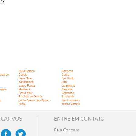
o.
Areia Branca
Barracas
ancisco
Capela
Carira
Feira Nova
Frei Paulo
Itabaianinha
Itabi
Lagoa Funda
Laranjeiras
rgipe
Muribeca
Neópolis
Pedra Mole
Pedrinhas
Riachão do Dantas
Riachuelo
a
Santo Amaro das Brotas
São Cristóvão
Telha
Tobias Barreto
ICATIVOS
ENTRE EM CONTATO
Fale Conosco