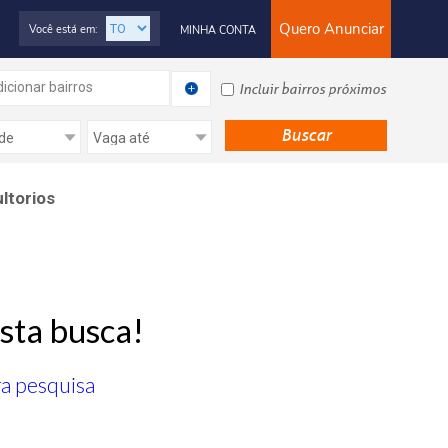
Quero Anunciar
Você está em:
MINHA CONTA
icionar bairros
Incluir bairros próximos
ltorios
sta busca!
ra pesquisa