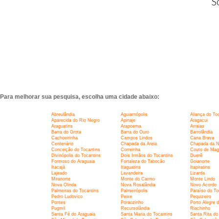
S
Para melhorar sua pesquisa, escolha uma cidade abaixo:
Abreulândia
Aguiarnópolis
Aliança do To
Aparecida do Rio Negro
Apinaje
Aragacui
Araguatins
Arapoema
Arraias
Barra do Grota
Barra do Ouro
Barrolândia
Cachoeirinha
Campos Lindos
Cana Brava
Centenário
Chapada da Areia
Chapada da N
Conceição do Tocantins
Correinha
Couto de Mag
Divinópolis do Tocantins
Dois Irmãos do Tocantins
Duerê
Formoso do Araguaia
Fortaleza do Tabocão
Goianorte
Itacajá
Itaguatins
Itapiratins
Lajeado
Lavandeira
Lizarda
Miranorte
Monte do Carmo
Monte Lindo
Nova Olinda
Nova Rosalândia
Novo Acordo
Palmeiras do Tocantins
Palmeirópolis
Paraíso do To
Pedro Ludovico
Peixe
Pequizeiro
Pontes
Poraozinho
Porto Alegre 
Pugmil
Recursolândia
Riachinho
Santa Fé do Araguaia
Santa Maria do Tocantins
Santa Rita do