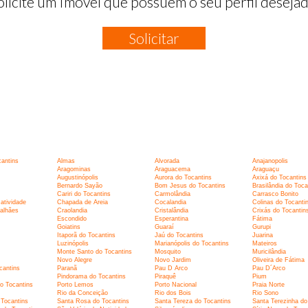
olicite um Imóvel que possuem o seu perfil desejad
Solicitar
cantins
Almas
Alvorada
Anajanopolis
Aragominas
Araguacema
Araguaçu
Augustinópolis
Aurora do Tocantins
Axixá do Tocantins
Bernardo Sayão
Bom Jesus do Tocantins
Brasilândia do Toca
Cariri do Tocantins
Carmolândia
Carrasco Bonito
atividade
Chapada de Areia
Cocalandia
Colinas do Tocanti
alhães
Craolandia
Cristalândia
Crixás do Tocantin
Escondido
Esperantina
Fátima
Goiatins
Guaraí
Gurupi
Itaporã do Tocantins
Jaú do Tocantins
Juarina
Luzinópolis
Marianópolis do Tocantins
Mateiros
Monte Santo do Tocantins
Mosquito
Muricilândia
Novo Alegre
Novo Jardim
Oliveira de Fátima
cantins
Paranã
Pau D Arco
Pau D´Arco
Pindorama do Tocantins
Piraquê
Pium
do Tocantins
Porto Lemos
Porto Nacional
Praia Norte
Rio da Conceição
Rio dos Bois
Rio Sono
 Tocantins
Santa Rosa do Tocantins
Santa Tereza do Tocantins
Santa Terezinha do