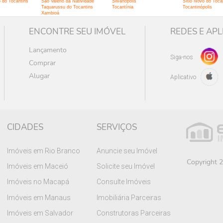
 do Tocantins
São Valério da Natividade
Silvanópolis
Sítio Novo do Toca
Taquarussu do Tocantins
Tocantínia
Tocantinópolis
Xambioá
ENCONTRE SEU IMÓVEL
REDES E APL
Lançamento
Siga-nos
Comprar
Alugar
Aplicativo
CIDADES
SERVIÇOS
Imóveis em Rio Branco
Anuncie seu Imóvel
Copyright 2
Imóveis em Maceió
Solicite seu Imóvel
Imóveis no Macapá
Consulte Imóveis
Imóveis em Manaus
Imobiliária Parceiras
Imóveis em Salvador
Construtoras Parceiras