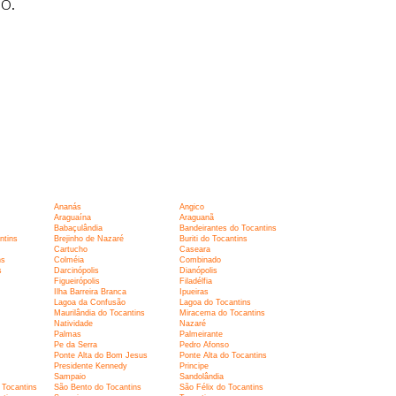
o.
Ananás
Angico
Araguaína
Araguanã
Babaçulândia
Bandeirantes do Tocantins
ntins
Brejinho de Nazaré
Buriti do Tocantins
Cartucho
Caseara
ns
Colméia
Combinado
s
Darcinópolis
Dianópolis
Figueirópolis
Filadélfia
Ilha Barreira Branca
Ipueiras
Lagoa da Confusão
Lagoa do Tocantins
Maurilândia do Tocantins
Miracema do Tocantins
Natividade
Nazaré
Palmas
Palmeirante
Pe da Serra
Pedro Afonso
Ponte Alta do Bom Jesus
Ponte Alta do Tocantins
Presidente Kennedy
Principe
Sampaio
Sandolândia
 Tocantins
São Bento do Tocantins
São Félix do Tocantins