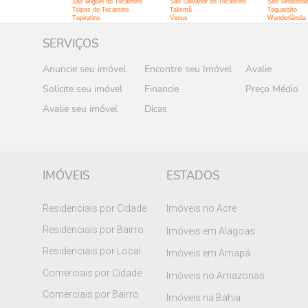
São Miguel do Tocantins
São Salvador do Tocantins
São Sebastião
Taipas do Tocantins
Talismã
Taquaralto
Tupiratins
Venus
Wanderlândia
SERVIÇOS
Anuncie seu imóvel
Encontre seu Imóvel
Avalie
Solicite seu imóvel
Financie
Preço Médio
Avalie seu imóvel
Dicas
IMÓVEIS
ESTADOS
Residenciais por Cidade
Imóveis no Acre
Residenciais por Bairro
Imóveis em Alagoas
Residenciais por Local
Imóveis em Amapá
Comerciais por Cidade
Imóveis no Amazonas
Comerciais por Bairro
Imóveis na Bahia