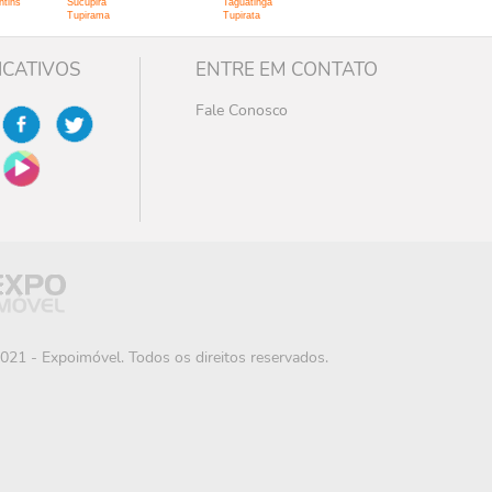
ntins
Sucupira
Taguatinga
Tupirama
Tupirata
ICATIVOS
ENTRE EM CONTATO
Fale Conosco
021 - Expoimóvel. Todos os direitos reservados.