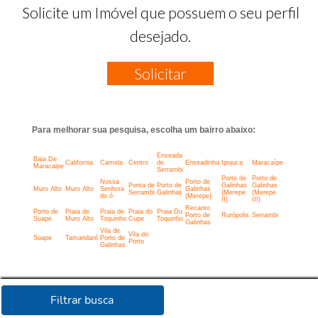
Solicite um Imóvel que possuem o seu perfil
desejado.
Solicitar
Para melhorar sua pesquisa, escolha um bairro abaixo:
Enseada
Baia De
California
Camela
Centro
de
Enseadinha
Ipojuca
Maracaípe
Maracaipe
Serrambi
Porto de
Porto de
Nossa
Porto de
Ponta de
Porto de
Galinhas
Galinhas
Muro Alto
Muro Alto
Senhora
Galinhas
Serrambi
Galinhas
(Merepe
(Merepe
do ó
(Merepe)
II)
III)
Recanto
Porto de
Praia de
Praia de
Praia do
Praia Do
Porto de
Rurópolis
Serrambi
Suape
Muro Alto
Toquinho
Cupe
Toquinho
Galinhas
Vila de
Vila do
Suape
Tamandaré
Porto de
Porto
Galinhas
Filtrar busca