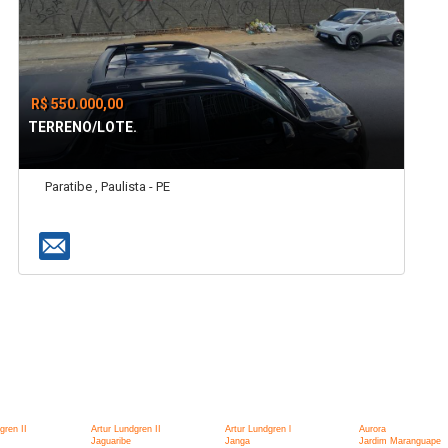
R$ 550.000,00
TERRENO/LOTE.
Paratibe , Paulista - PE
:
gren II
Artur Lundgren II
Artur Lundgren l
Aurora
Jaguaribe
Janga
Jardim Maranguape