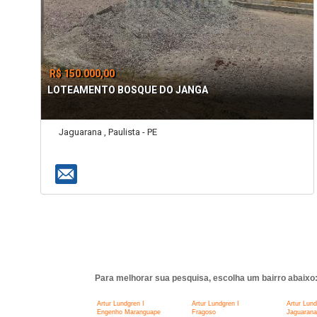
R$ 150.000,00
LOTEAMENTO BOSQUE DO JANGA
Jaguarana , Paulista - PE
Para melhorar sua pesquisa, escolha um bairro abaixo
Artur Lundgren I
Artur Lundgren I
Artur Lund
Engenho Maranguape
Fragoso
Jaguarana