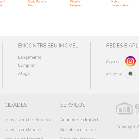
e II
Maria Farinha
Mirueira
Nobre
lo
Poty
Tabajara
Torres Galvão
ENCONTRE SEU IMÓVEL
REDES E APL
Lançamento
Siga-nos
Comprar
Alugar
Aplicativo
CIDADES
SERVIÇOS
Imóveis em Rio Branco
Anuncie seu Imóvel
Copyright 2
Imóveis em Maceió
Solicite seu Imóvel