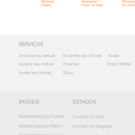
Macaxeira
Maranguape I
Maranguap
Paratibe
Parque do Janga
Pau Amare
SERVIÇOS
Anuncie seu imóvel
Encontre seu Imóvel
Avalie
Solicite seu imóvel
Financie
Preço Médio
Avalie seu imóvel
Dicas
IMÓVEIS
ESTADOS
Residenciais por Cidade
Imóveis no Acre
Residenciais por Bairro
Imóveis em Alagoas