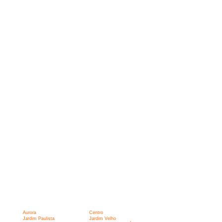
Aurora
Centro
Jardim Paulista
Jardim Velho