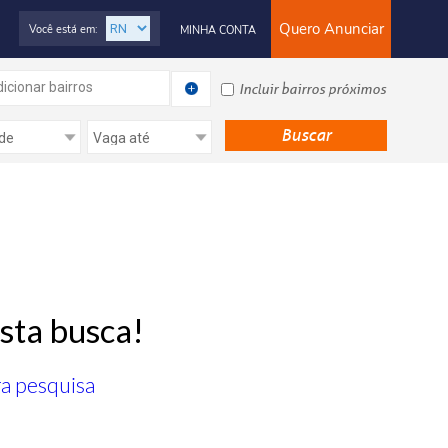
Quero Anunciar
Você está em:
MINHA CONTA
icionar bairros
Incluir bairros próximos
sta busca!
ra pesquisa