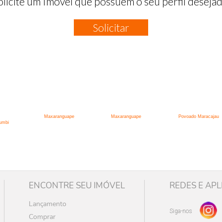
olicite um Imóvel que possuem o seu perfil desejad
Solicitar
:
Maxaranguape
Maxaranguape
Povoado Maracajau
umbi
ENCONTRE SEU IMÓVEL
REDES E APL
Lançamento
Siga-nos
Comprar