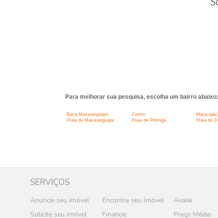
S
Para melhorar sua pesquisa, escolha um bairro abaixo
Barra Maxaranguape
Centro
Maracajaú
Praia de Maxaranguape
Praia de Pititinga
Praia de Z
SERVIÇOS
Anuncie seu imóvel
Encontre seu Imóvel
Avalie
Solicite seu imóvel
Financie
Preço Médio