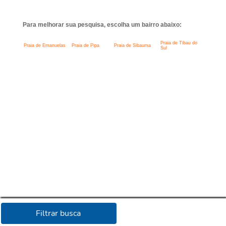
Para melhorar sua pesquisa, escolha um bairro abaixo:
Praia de Tibau do
Praia de Emanuelas
Praia de Pipa
Praia de Sibauma
Sul
Filtrar busca