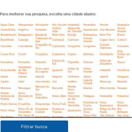
Para melhorar sua pesquisa, escolha uma cidade abaixo:
Água Clara
Albuquerque
Alcinópolis
Alto Sucuriu
Amambaí
Amandina
Amolar
Anastácio
Antônio
Aparecida
Arvore
Anaurilândia
Angélica
Anhandui
Aquidauana
Aral Moreira
João
do Taboado
Grande
Bandeirantes
Bataguassu
Bataiporã
Bela Vista
Bocaja
Bodoquena
Bom Fim
Bonito
Cabeceira do
Campo
Brasilândia
Caarapó
Camapuã
Camisao
Capao Seco
Caracol
Apa
Grande
Chapadão do
Coronel
Carumbe
Cassilândia
Cipolandia
Congonha
Corguinho
Corumbá
Sul
Sapucaia
Dois
Costa Rica
Coxim
Cruzaltina
Culturama
Cupins
Debrasa
Deodápolis
Irmãos do
Buriti
Fátima do
Glória de
Douradina
Dourados
Eldorado
Figueirão
Garcias
Guacu
Sul
Dourados
Guadalupe
Guia Lopes
Indaia do
Indaia
Guaculandia
do Alto
Iguatemi
Indapolis
Inocência
da Laguna
Sul
Grande
Parana
Ipezal
Itahum
Itaporã
Itaquiraí
Ivinhema
Jabuti
Japorã
Jaraguari
Laguna
Jardim
Jateí
Juscelandia
Jutí
Ladário
Maracaju
Miranda
Carapã
Morraria do
Mundo
Montese
Morangas
Morumbi
Naviraí
Nhecolandia
Nioaque
Sul
Novo
Nossa
Nova
Novo
Nova
Senhora de
Alvorada do
Nova Jales
Horizonte
Paiaguas
Paranaíba
Paranhos
Andradina
Fatima
Sul
do Sul
Ponte
Pontinha do
Porto
Porto
Pedro Gomes
Picadinha
Piraputanga
Ponta Porã
Vermelha
Cocho
Esperanca
Murtinho
Porto XV de
Presidente
Prudencio
Quebra
Ribas do Rio
Rio
Porto Vilma
Quebracho
Novembro
Castelo
Thomaz
Coco
Pardo
Brilhante
Rio Verde de
Santa Rita
São Gabriel
Sao Joao
Rio Negro
Rochedinho
Rochedo
Sanga Puita
Mato Grosso
do Pardo
do Oeste
do Apore
Sao Jose do
Selvíria
Sete Quedas
Sidrolândia
Sonora
Tacuru
Taquarussu
Taunay
Filtrar busca
Sucuriu
Vila
Terenos
Três Lagoas
Velhacaria
Vicentina
Vila Marques
Vila Uniao
Vila Vargas
Formosa