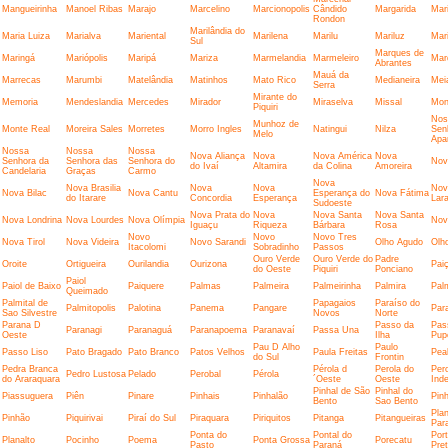
Mangueirinha
Manoel Ribas
Marajo
Marcelino
Marcionopolis
Cândido
Margarida
Mar
Rondon
Marilândia do
Maria Luiza
Marialva
Mariental
Marilena
Marilu
Mariluz
Mar
Sul
Marques de
Maringá
Mariópolis
Maripá
Mariza
Marmelandia
Marmeleiro
Mar
Abrantes
Mauá da
Marrecas
Marumbi
Matelândia
Matinhos
Mato Rico
Medianeira
Mei
Serra
Mirante do
Memoria
Mendeslandia
Mercedes
Mirador
Miraselva
Missal
Mon
Piquiri
Nos
Munhoz de
Monte Real
Moreira Sales
Morretes
Morro Ingles
Natingui
Nilza
Sen
Melo
Apa
Nossa
Nossa
Nossa
Nova Aliança
Nova
Nova América
Nova
Senhora da
Senhora das
Senhora do
Nov
do Ivaí
Altamira
da Colina
Amoreira
Candelaria
Graças
Carmo
Nova
Nova Brasilia
Nova
Nova
Nov
Nova Bilac
Nova Cantu
Esperança do
Nova Fátima
do Itarare
Concordia
Esperança
Lara
Sudoeste
Nova Prata do
Nova
Nova Santa
Nova Santa
Nova Londrina
Nova Lourdes
Nova Olímpia
Nov
Iguaçu
Riqueza
Bárbara
Rosa
Novo
Novo
Novo Tres
Nova Tirol
Nova Videira
Novo Sarandi
Olho Agudo
Olh
Itacolomi
Sobradinho
Passos
Ouro Verde
Ouro Verde do
Padre
Oroite
Ortigueira
Ourilandia
Ourizona
Pai
do Oeste
Piquiri
Ponciano
Paiol
Paiol de Baixo
Paiquere
Palmas
Palmeira
Palmeirinha
Palmira
Palm
Queimado
Palmital de
Papagaios
Paraíso do
Palmitopolis
Palotina
Panema
Pangare
Par
Sao Silvestre
Novos
Norte
Parana D
Passo da
Pas
Paranagi
Paranaguá
Paranapoema
Paranavaí
Passa Una
Oeste
Ilha
Pup
Pau D Alho
Paulo
Passo Liso
Pato Bragado
Pato Branco
Patos Velhos
Paula Freitas
Pea
do Sul
Frontin
Pedra Branca
Pérola d
Perola do
Per
Pedro Lustosa
Pelado
Perobal
Pérola
do Araraquara
´Oeste
Oeste
Ind
Pinhal de São
Pinhal do
Piassuguera
Piên
Pinare
Pinhais
Pinhalão
Pinh
Bento
Sao Bento
Plan
Pinhão
Piquirivai
Piraí do Sul
Piraquara
Piriquitos
Pitanga
Pitangueiras
Par
Ponta do
Pontal do
Port
Planalto
Pocinho
Poema
Ponta Grossa
Porecatu
Pasto
Paraná
Pre