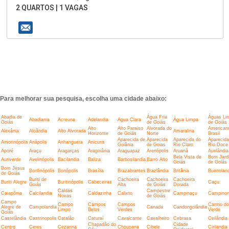
2 QUARTOS | 1 VAGAS
Para melhorar sua pesquisa, escolha uma cidade abaixo:
Abadia de
Água Fria
Águas Li
Abadiania
Acreuna
Adelandia
Agua Clara
Água Limpa
Goiás
de Goiás
de Goiás
Alto
Alto Paraiso
Alvorada do
American
Alexânia
Aloândia
Alto Alvorada
Amaralina
Horizonte
de Goiás
Norte
Brasil
Aparecida de
Aparecida
Aparecida do
Aparecida
Amorinópolis
Anápolis
Anhanguera
Anicuns
Goiânia
de Goias
Rio Claro
Rio Doce
Aporé
Araçu
Aragarças
Aragoiânia
Araguapaz
Arenópolis
Aruanã
Aurilândia
Bela Vista de
Bom Jard
Auriverde
Avelinópolis
Bacilandia
Baliza
Barbosilandia
Barro Alto
Goiás
de Goiás
Bom Jesus
Bonfinópolis
Bonópolis
Brasília
Brazabrantes
Brazlândia
Britânia
Buenoland
de Goiás
Buriti de
Cachoeira
Cachoeira
Cachoeira
Buriti Alegre
Buritinópolis
Cabeceiras
Caçu
Goiás
Alta
de Goiás
Dorada
Caldas
Campestre
Caiapônia
Calcilandia
Caldazinha
Calixto
Campinaçu
Campinor
Novas
de Goiás
Campo
Campo
Campos
Campos
Carmo do
Alegre de
Campolandia
Canada
Candongolândia
Limpo
Belos
Verdes
Verde
Goiás
Castelândia
Castrinopolis
Catalão
Caturaí
Cavalcante
Cavalheiro
Cebrasa
Ceilândia
Chapadão do
Cidade
Centro
Ceres
Cezarina
Choupana
Cibele
Cirilandia