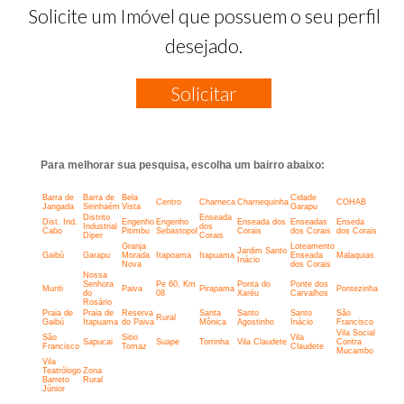
Solicite um Imóvel que possuem o seu perfil
desejado.
Solicitar
Para melhorar sua pesquisa, escolha um bairro abaixo:
Barra de
Barra de
Bela
Cidade
Centro
Charneca
Charnequinha
COHAB
Jangada
Sirinhaém
Vista
Garapu
Distrito
Enseada
Dist. Ind.
Engenho
Engenho
Enseada dos
Enseadas
Enseda
Industrial
dos
Cabo
Pitimbu
Sebastopol
Corais
dos Corais
dos Corais
Diper
Corais
Granja
Loteamento
Jardim Santo
Gaibú
Garapu
Morada
Itapoama
Itapuama
Enseada
Malaquias
Inácio
Nova
dos Corais
Nossa
Senhora
Pe 60, Km
Ponta do
Ponte dos
Muriti
Paiva
Pirapama
Pontezinha
do
08
Xaréu
Carvalhos
Rosário
Praia de
Praia de
Reserva
Santa
Santo
Santo
São
Rural
Gaibú
Itapuama
do Paiva
Mônica
Agostinho
Inácio
Francisco
Vila Social
São
Sitio
Vila
Sapucai
Suape
Torrinha
Vila Claudete
Contra
Francisco
Tomaz
Claudete
Mucambo
Vila
Teatrólogo
Zona
Barreto
Rural
Júnior