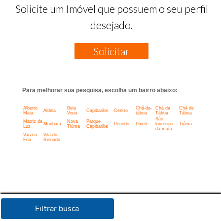
Solicite um Imóvel que possuem o seu perfil
desejado.
Solicitar
Para melhorar sua pesquisa, escolha um bairro abaixo:
Alberto
Bela
Chã-da-
Chã da
Chã de
Aldeia
Capibaribe
Centro
Maia
Vista
tábua
Tábua
Tábua
São
Matriz da
Nova
Parque
Muribara
Penedo
Pixete
lourenço
Tiúma
Luz
Tiúma
Capibaribe
da mata
Varzea
Vila do
Fria
Reinado
Filtrar busca