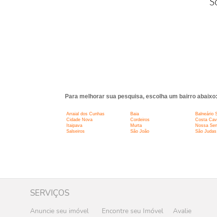
S
Para melhorar sua pesquisa, escolha um bairro abaixo
Arraial dos Cunhas
Baia
Balneário 
Cidade Nova
Cordeiros
Costa Cava
Itaipava
Murta
Nossa Sen
Salseiros
São João
São Judas
SERVIÇOS
Anuncie seu imóvel
Encontre seu Imóvel
Avalie