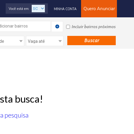
Quero Anunciar
Você está em:
MINHA CONTA
icionar bairros
Incluir bairros próximos
sta busca!
ra pesquisa