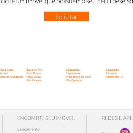
olicite um Imóvel que possuem o seu perfil desejad
Solicitar
:
Santa Clara
Barra do Rio
Cabeçudas
Caianduba
lcanti
Dom Bosco
Espinheiros
Fazenda
hora de Guadalupe
Praia Brava
Praia Brava de Itajaí
Quilometro 12
São Vicente
Vila Operária
ENCONTRE SEU IMÓVEL
REDES E APL
Lançamento