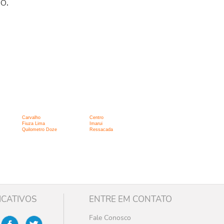
o.
Carvalho
Centro
Fiuza Lima
Imarui
Quilometro Doze
Ressacada
ICATIVOS
ENTRE EM CONTATO
Fale Conosco