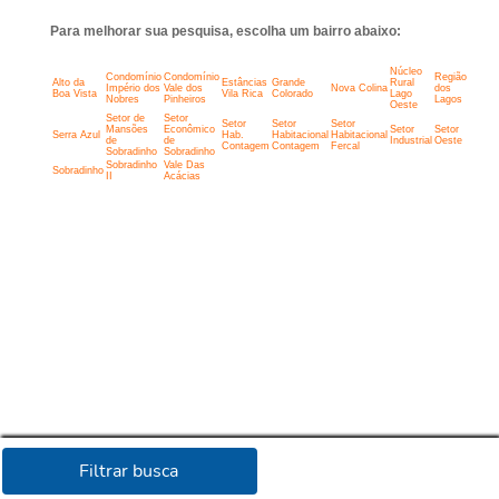
Para melhorar sua pesquisa, escolha um bairro abaixo:
Núcleo
Condomínio
Condomínio
Região
Alto da
Estâncias
Grande
Rural
Império dos
Vale dos
Nova Colina
dos
Boa Vista
Vila Rica
Colorado
Lago
Nobres
Pinheiros
Lagos
Oeste
Setor de
Setor
Setor
Setor
Setor
Mansões
Econômico
Setor
Setor
Serra Azul
Hab.
Habitacional
Habitacional
de
de
Industrial
Oeste
Contagem
Contagem
Fercal
Sobradinho
Sobradinho
Sobradinho
Vale Das
Sobradinho
II
Acácias
Filtrar busca