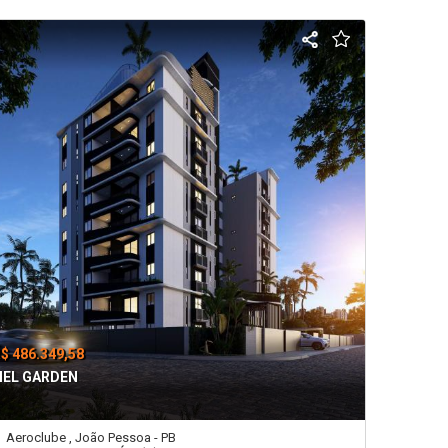
$ 486.349,58
IEL GARDEN
Aeroclube , João Pessoa - PB