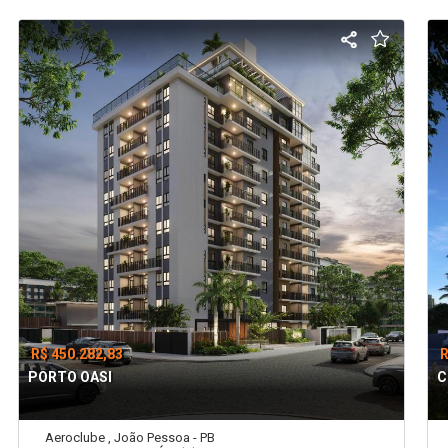
R$ 450.282,83
R
PORTO OASI
C
Aeroclube , João Pessoa - PB