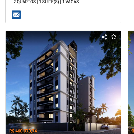
2 QUARTOS | 1 SUÍTE(S) | 1 VAGAS
R$ 460.970,74
R