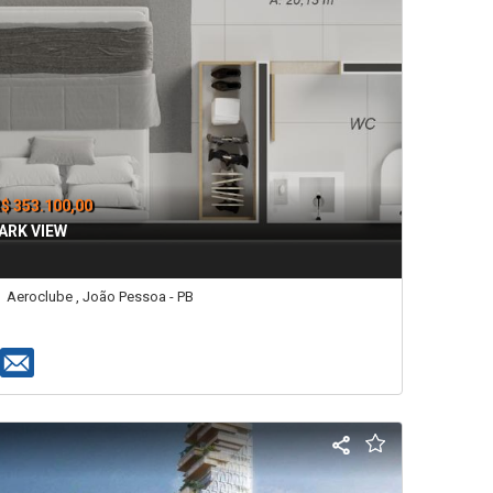
$ 353.100,00
ARK VIEW
Aeroclube , João Pessoa - PB