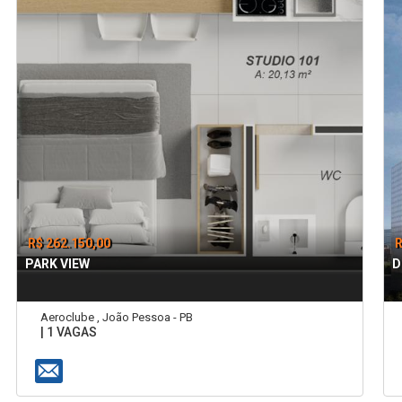
R$ 262.150,00
R
PARK VIEW
D
Aeroclube , João Pessoa - PB
| 1 VAGAS