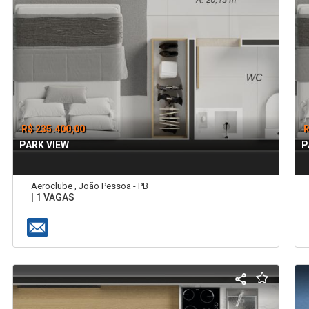
R$ 235.400,00
R
PARK VIEW
P
Aeroclube , João Pessoa - PB
| 1 VAGAS