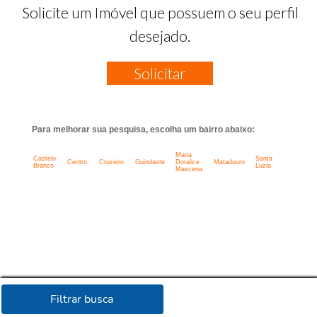
Solicite um Imóvel que possuem o seu perfil
desejado.
Solicitar
Para melhorar sua pesquisa, escolha um bairro abaixo:
Maria
Castelo
Santa
Centro
Cruzeiro
Guindaste
Doralice
Matadouro
Branco
Luzia
Mascena
Filtrar busca