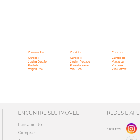
:
Cajueiro Seco
Candeias
Cascata
Curado I
Curado II
Curado III
Jardim Jordão
Jardim Piedade
Manassu
Piedade
Praia do Paiva
Prazeres
Vargem fria
Vila Rica
Vila Sotave
ENCONTRE SEU IMÓVEL
REDES E APL
Lançamento
Siga-nos
Comprar