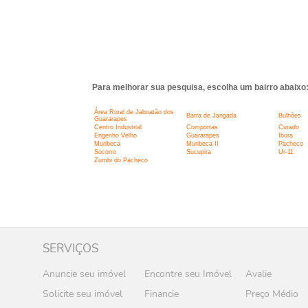
Para melhorar sua pesquisa, escolha um bairro abaixo
Área Rural de Jaboatão dos
Barra de Jangada
Bulhões
Guararapes
Centro Industrial
Comportas
Curado
Engenho Velho
Guararapes
Ibura
Muribeca
Muribeca II
Pacheco
Socorro
Sucupira
Ur-11
Zumbi do Pacheco
SERVIÇOS
Anuncie seu imóvel
Encontre seu Imóvel
Avalie
Solicite seu imóvel
Financie
Preço Médio