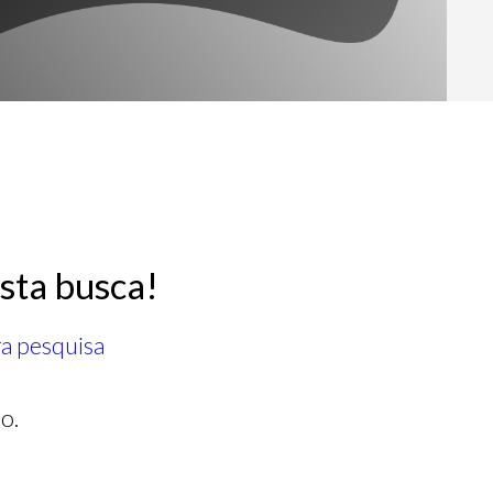
sta busca!
ra pesquisa
o.