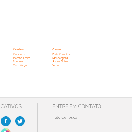
Cavaleiro
Centro
Curado IV
Dois Carneiros
Marcos Freire
Massangana
Santana
Santo Aleixo
Vista Alegre
Vitória
ICATIVOS
ENTRE EM CONTATO
Fale Conosco