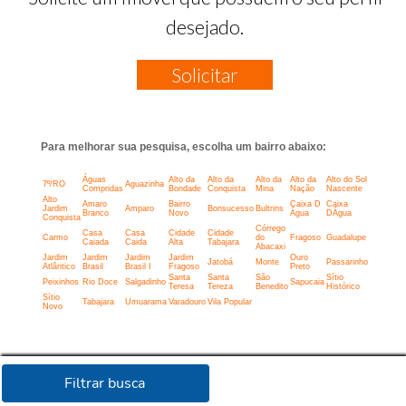
desejado.
Solicitar
Para melhorar sua pesquisa, escolha um bairro abaixo:
Águas
Alto da
Alto da
Alto da
Alto da
Alto do Sol
7º/RO
Aguazinha
Compridas
Bondade
Conquista
Mina
Nação
Nascente
Alto
Amaro
Bairro
Caixa D
Caixa
Jardim
Amparo
Bonsucesso
Bultrins
Branco
Novo
Água
DÁgua
Conquista
Córrego
Casa
Casa
Cidade
Cidade
Carmo
do
Fragoso
Guadalupe
Caiada
Caida
Alta
Tabajara
Abacaxi
Jardim
Jardim
Jardim
Jardim
Ouro
Jatobá
Monte
Passarinho
Atlântico
Brasil
Brasil I
Fragoso
Preto
Santa
Santa
São
Sítio
Peixinhos
Rio Doce
Salgadinho
Sapucaia
Teresa
Tereza
Benedito
Histórico
Sítio
Tabajara
Umuarama
Varadouro
Vila Popular
Novo
Filtrar busca