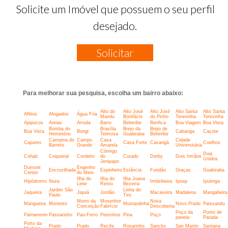
Solicite um Imóvel que possuem o seu perfil
desejado.
Solicitar
Para melhorar sua pesquisa, escolha um bairro abaixo:
Alto do
Alto José
Alto José
Alto Santa
Alto Santa
Aflitos
Afogados
Água Fria
Mandu
Bonifácio
do Pinho
Teresinha
Terezinha
Apipucos
Areias
Arruda
Barro
Beberibe
Benfica
Boa Viagem
Boa Vista
Bomba do
Brasília
Brejo da
Brejo de
Boa Vista
Bongi
Cabanga
Caçote
Hemetério
Teimosa
Guabiraba
Beberibe
Campina do
Campo
Casa
Cidade
Cajueiro
Casa Forte
Caxangá
Coelhos
Barreto
Grande
Amarela
Universitária
Córrego
Dois
Cohab
Coqueiral
Cordeiro
do
Curado
Derby
Dois Irmãos
Unidos
Jenipapo
Dumont
Engenho
Encruzilhada
Espinheiro
Estância
Fundão
Graças
Guabiraba
Center
do Meio
Ilha do
Ilha do
Ilha Joana
Hipódromo
Ibura
Imbiribeira
Ipsep
Iputinga
Leite
Retiro
Bezerra
Jardim São
Linha do
Jaqueira
Jiquiá
Jordão
Macaxeira
Madalena
Mangabeira
Paulo
Tiro
Morro da
Mosenhor
Nova
Mangueira
Monteiro
Mustardinha
Novo Prado
Paissandu
Conceição
Fabrício
Descoberta
Poço da
Ponto de
Parnamirim
Passarinho
Pau-Ferro
Peixinhos
Pina
Poço
panela
Parada
Porto da
Prado
Prado
Recife
Rosarinho
Sancho
San Martin
Santana