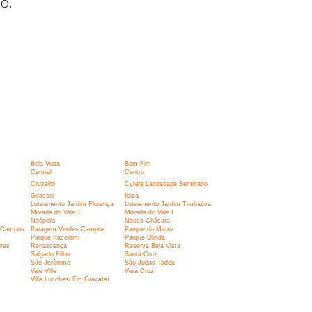
o.
Bela Vista
Bom Fim
Central
Centro
Cruzeiro
Cyrela Landscape Seminario
Girassol
Ibiza
Loteamento Jardim Florença
Loteamento Jardim Timbaúva
Morada do Vale 1
Morada do Vale I
Neópolis
Nossa Chácara
 Campos
Paragem Verdes Campos
Parque da Matriz
Parque Itacolomi
Parque Olinda
ras
Renascença
Reserva Bela Vista
Salgado Filho
Santa Cruz
São Jerônimo
São Judas Tadeu
Vale Ville
Vera Cruz
Villa Lucchesi Em Gravataí