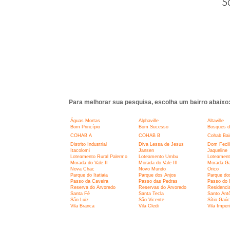
S
Para melhorar sua pesquisa, escolha um bairro abaixo
Águas Mortas
Alphaville
Altaville
Bom Princípio
Bom Sucesso
Bosques d
COHAB A
COHAB B
Cohab Bai
Distrito Industrial
Diva Lessa de Jesus
Dom Fecil
Itacolomi
Jansen
Jaqueline
Loteamento Rural Palermo
Loteamento Umbu
Loteamento
Morada do Vale II
Morada do Vale III
Morada G
Nova Chac
Novo Mundo
Orico
Parque do Itatiaia
Parque dos Anjos
Parque do
Passo da Caveira
Passo das Pedras
Passo do H
Reserva do Arvoredo
Reservas do Arvoredo
Residencia
Santa Fé
Santa Tecla
Santo Ant
São Luiz
São Vicente
Sítio Gaú
Vila Branca
Vila Cledi
Vila Imperi