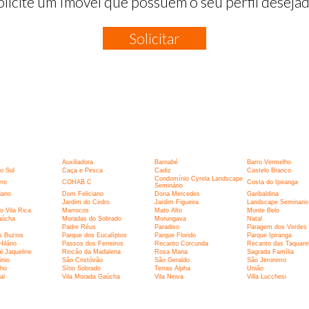
olicite um Imóvel que possuem o seu perfil desejad
Solicitar
:
Auxiliadora
Barnabé
Barro Vermelho
o Sul
Caça e Pesca
Cadiz
Castelo Branco
Condomínio Cyrela Landscape
rro
COHAB C
Costa do Ipiranga
Seminário
iano
Dom Feliciano
Dona Mercedes
Garibaldina
Jardim do Cedro
Jardim Figueira
Landscape Seminario
 Vila Rica
Marrocos
Mato Alto
Monte Belo
aúcha
Moradas do Sobrado
Morungava
Natal
Padre Réus
Paradiso
Paragem dos Verdes
s Buzios
Parque dos Eucalíptos
Parque Florido
Parque Ipiranga
ilário
Passos dos Ferreiros
Recanto Corcunda
Recanto das Taquarei
l Jaqueline
Rincão da Madalena
Rosa Maria
Sagrada Família
ônio
São Cristóvão
São Geraldo
São Jeronimo
cho
Sítio Sobrado
Terras Alpha
União
al
Vila Morada Gaúcha
Vila Neiva
Villa Lucchesi