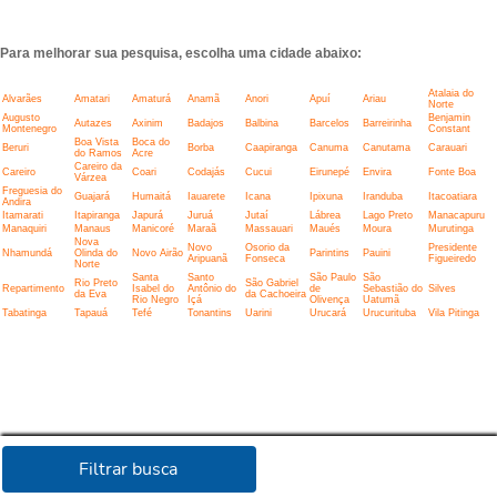
Para melhorar sua pesquisa, escolha uma cidade abaixo:
Atalaia do
Alvarães
Amatari
Amaturá
Anamã
Anori
Apuí
Ariau
Norte
Augusto
Benjamin
Autazes
Axinim
Badajos
Balbina
Barcelos
Barreirinha
Montenegro
Constant
Boa Vista
Boca do
Beruri
Borba
Caapiranga
Canuma
Canutama
Carauari
do Ramos
Acre
Careiro da
Careiro
Coari
Codajás
Cucui
Eirunepé
Envira
Fonte Boa
Várzea
Freguesia do
Guajará
Humaitá
Iauarete
Icana
Ipixuna
Iranduba
Itacoatiara
Andira
Itamarati
Itapiranga
Japurá
Juruá
Jutaí
Lábrea
Lago Preto
Manacapuru
Manaquiri
Manaus
Manicoré
Maraã
Massauari
Maués
Moura
Murutinga
Nova
Novo
Osorio da
Presidente
Nhamundá
Olinda do
Novo Airão
Parintins
Pauini
Aripuanã
Fonseca
Figueiredo
Norte
Santa
Santo
São Paulo
São
Rio Preto
São Gabriel
Repartimento
Isabel do
Antônio do
de
Sebastião do
Silves
da Eva
da Cachoeira
Rio Negro
Içá
Olivença
Uatumã
Tabatinga
Tapauá
Tefé
Tonantins
Uarini
Urucará
Urucurituba
Vila Pitinga
Filtrar busca