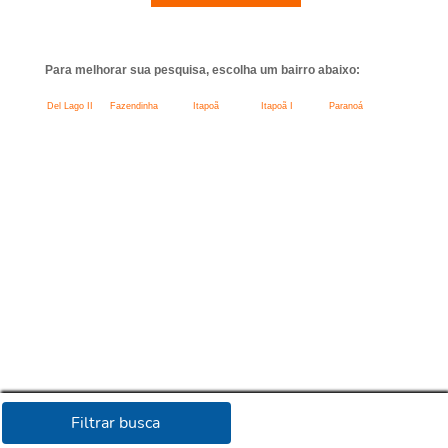
Para melhorar sua pesquisa, escolha um bairro abaixo:
Del Lago II
Fazendinha
Itapoã
Itapoã I
Paranoá
Filtrar busca