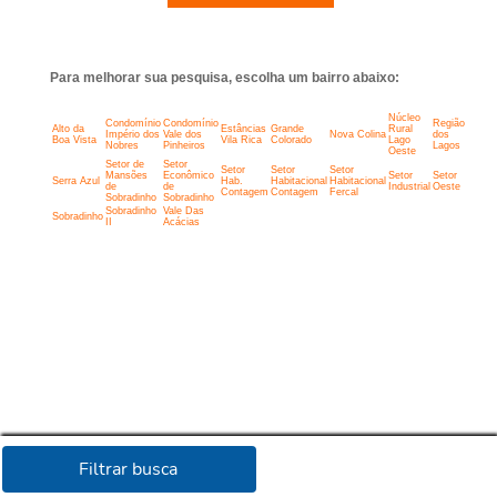
Para melhorar sua pesquisa, escolha um bairro abaixo:
Núcleo
Condomínio
Condomínio
Região
Alto da
Estâncias
Grande
Rural
Império dos
Vale dos
Nova Colina
dos
Boa Vista
Vila Rica
Colorado
Lago
Nobres
Pinheiros
Lagos
Oeste
Setor de
Setor
Setor
Setor
Setor
Mansões
Econômico
Setor
Setor
Serra Azul
Hab.
Habitacional
Habitacional
de
de
Industrial
Oeste
Contagem
Contagem
Fercal
Sobradinho
Sobradinho
Sobradinho
Vale Das
Sobradinho
II
Acácias
Filtrar busca