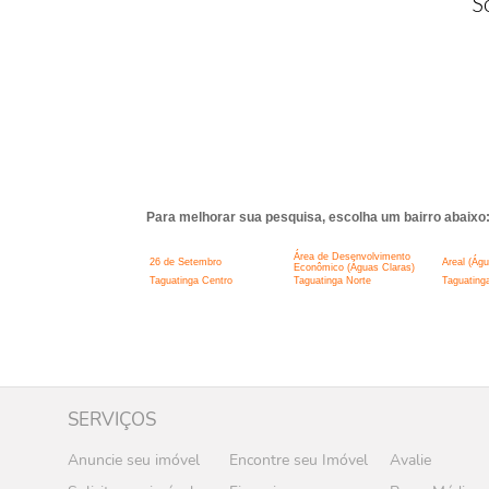
S
Para melhorar sua pesquisa, escolha um bairro abaixo
Área de Desenvolvimento
26 de Setembro
Areal (Águ
Econômico (Águas Claras)
Taguatinga Centro
Taguatinga Norte
Taguating
SERVIÇOS
Anuncie seu imóvel
Encontre seu Imóvel
Avalie