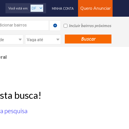
Quero Anunciar
Você está em:
MINHA CONTA
icionar bairros
Incluir bairros próximos
ral
sta busca!
ra pesquisa