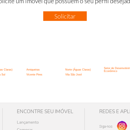
olicite um Imóvel que possuem o seu perfil desejad
Solicitar
:
Setor de Desenvolvi
as Claras)
Arniqueiras
Norte (Águas Claras)
Econômico
a Sul
Vicente Pires
Vila São José
ENCONTRE SEU IMÓVEL
REDES E APL
Lançamento
Siga-nos
Comprar