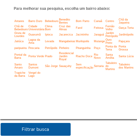
Para melhorar sua pesquisa, escolha um bairro abaixo:
Benedito
Chã da
Antares
Barro Duro
Bebedouro
Bom Parto
Canaã
Centro
Bentes
Jaqueira
Chã de
Cidade
Clima
Cruz das
Fernão
Farol
Feitosa
Garça Torta
Bebedouro
Universitária
Bom
Almas
Velho
Gruta de
Jardim
Guaxumã
Ipioca
Jacarecica
Jacintinho
Jaraguá
Jardinópolis
Lourdes
Petrópolis
Lagoa da
Ouro
Jatiúca
Levada
Mangabeiras
Murilopolis
Mutange
Pajuçara
Anta
Preto
Ponta da
Ponta
paripueira
Pescaria
Petrópolis
Pinheiro
Pitanguinha
Poço
Terra
Grossa
Residencial
Pontal da
Rio
Santa
Ponta Verde
Prado
Jardim
Riacho Doce
Santa Lúcia
Barra
Novo
Amélia
Royal
Tabuleiro
Santo
Santos
Sem
Tabuleiro
São Jorge
Sauaçuhy
Serraria
do
Amaro
Dumont
especificação
dos Martins
Martins
Trapiche
Vergel do
da Barra
Lago
Filtrar busca