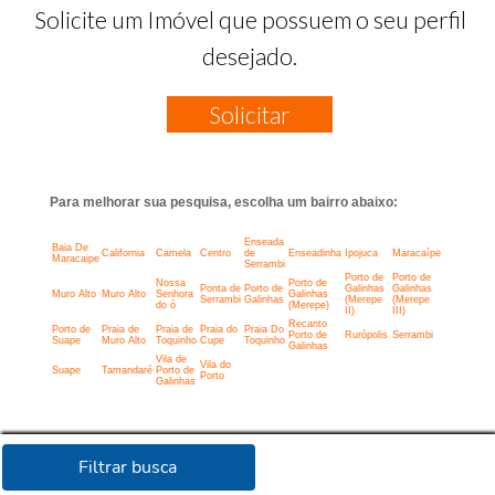
Solicite um Imóvel que possuem o seu perfil
desejado.
Solicitar
Para melhorar sua pesquisa, escolha um bairro abaixo:
Enseada
Baia De
California
Camela
Centro
de
Enseadinha
Ipojuca
Maracaípe
Maracaipe
Serrambi
Porto de
Porto de
Nossa
Porto de
Ponta de
Porto de
Galinhas
Galinhas
Muro Alto
Muro Alto
Senhora
Galinhas
Serrambi
Galinhas
(Merepe
(Merepe
do ó
(Merepe)
II)
III)
Recanto
Porto de
Praia de
Praia de
Praia do
Praia Do
Porto de
Rurópolis
Serrambi
Suape
Muro Alto
Toquinho
Cupe
Toquinho
Galinhas
Vila de
Vila do
Suape
Tamandaré
Porto de
Porto
Galinhas
Filtrar busca