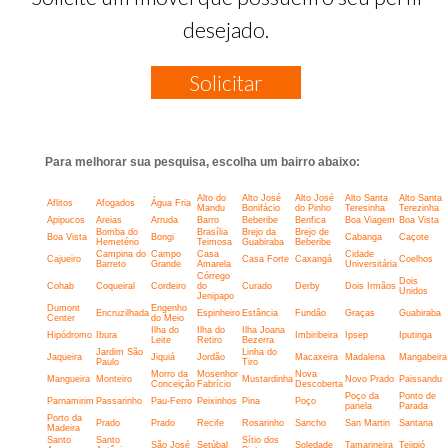
desejado.
Solicitar
Para melhorar sua pesquisa, escolha um bairro abaixo:
Alto do
Alto José
Alto José
Alto Santa
Alto Santa
Aflitos
Afogados
Água Fria
Mandu
Bonifácio
do Pinho
Teresinha
Terezinha
Apipucos
Areias
Arruda
Barro
Beberibe
Benfica
Boa Viagem
Boa Vista
Bomba do
Brasília
Brejo da
Brejo de
Boa Vista
Bongi
Cabanga
Caçote
Hemetério
Teimosa
Guabiraba
Beberibe
Campina do
Campo
Casa
Cidade
Cajueiro
Casa Forte
Caxangá
Coelhos
Barreto
Grande
Amarela
Universitária
Córrego
Dois
Cohab
Coqueiral
Cordeiro
do
Curado
Derby
Dois Irmãos
Unidos
Jenipapo
Dumont
Engenho
Encruzilhada
Espinheiro
Estância
Fundão
Graças
Guabiraba
Center
do Meio
Ilha do
Ilha do
Ilha Joana
Hipódromo
Ibura
Imbiribeira
Ipsep
Iputinga
Leite
Retiro
Bezerra
Jardim São
Linha do
Jaqueira
Jiquiá
Jordão
Macaxeira
Madalena
Mangabeira
Paulo
Tiro
Morro da
Mosenhor
Nova
Mangueira
Monteiro
Mustardinha
Novo Prado
Paissandu
Conceição
Fabrício
Descoberta
Poço da
Ponto de
Parnamirim
Passarinho
Pau-Ferro
Peixinhos
Pina
Poço
panela
Parada
Porto da
Prado
Prado
Recife
Rosarinho
Sancho
San Martin
Santana
Madeira
Santo
Santo
Sítio dos
São José
Setúbal
Soledade
Tamarineira
Tejipió