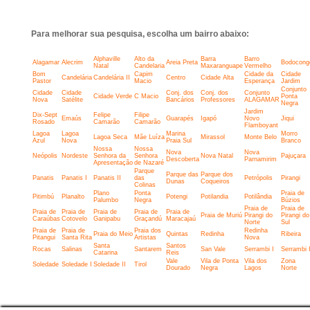
Para melhorar sua pesquisa, escolha um bairro abaixo:
Alphaville
Alto da
Barra
Barro
Alagamar
Alecrim
Areia Preta
Bodocong
Natal
Candelaria
Maxaranguape
Vermelho
Bom
Capim
Cidade da
Cidade
Candelária
Candelária II
Centro
Cidade Alta
Pastor
Macio
Esperança
Jardim
Conjunto
Cidade
Cidade
Conj. dos
Conj. dos
Conjunto
Cidade Verde
C Macio
Ponta
Nova
Satélite
Bancários
Professores
ALAGAMAR
Negra
Jardim
Dix-Sept
Felipe
Filipe
Emaús
Guarapés
Igapó
Novo
Jiqui
Rosado
Camarão
Camarão
Flamboyant
Lagoa
Lagoa
Marina
Morro
Lagoa Seca
Mãe Luíza
Mirassol
Monte Belo
Azul
Nova
Praia Sul
Branco
Nossa
Nossa
Nova
Nova
Neópolis
Nordeste
Senhora da
Senhora
Nova Natal
Pajuçara
Descoberta
Parnamirim
Apresentação
de Nazaré
Parque
Parque das
Parque dos
Panatis
Panatis I
Panatis II
das
Petrópolis
Pirangi
Dunas
Coqueiros
Colinas
Plano
Ponta
Praia de
Pitimbú
Planalto
Potengi
Potilandia
Potilândia
Palumbo
Negra
Búzios
Praia de
Praia de
Praia de
Praia de
Praia de
Praia de
Praia de
Praia de Muriú
Pirangi do
Pirangi do
Caraúbas
Cotovelo
Ganipabu
Graçandú
Maracajaú
Norte
Sul
Praia de
Praia de
Praia dos
Redinha
Praia do Meio
Quintas
Redinha
Ribeira
Pitangui
Santa Rita
Artistas
Nova
Santa
Santos
Rocas
Salinas
Santarem
San Vale
Serrambi I
Serrambi I
Catarina
Reis
Vale
Vila de Ponta
Vila dos
Zona
Soledade
Soledade I
Soledade II
Tirol
Dourado
Negra
Lagos
Norte