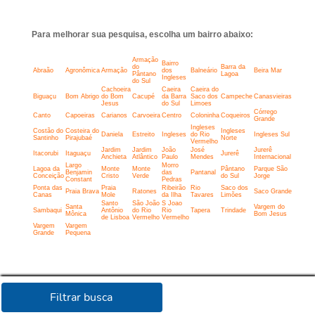
Para melhorar sua pesquisa, escolha um bairro abaixo:
Armação
Bairro
do
Barra da
Abraão
Agronômica
Armação
dos
Balneário
Beira Mar
Pântano
Lagoa
Ingleses
do Sul
Cachoeira
Caeira
Caeira do
Biguaçu
Bom Abrigo
do Bom
Cacupé
da Barra
Saco dos
Campeche
Canasvieiras
Jesus
do Sul
Limoes
Córrego
Canto
Capoeiras
Carianos
Carvoeira
Centro
Coloninha
Coqueiros
Grande
Ingleses
Costão do
Costeira do
Ingleses
Daniela
Estreito
Ingleses
do Rio
Ingleses Sul
Santinho
Pirajubaé
Norte
Vermelho
Jardim
Jardim
João
José
Jurerê
Itacorubi
Itaguaçu
Jurerê
Anchieta
Atlântico
Paulo
Mendes
Internacional
Largo
Morro
Lagoa da
Monte
Monte
Pântano
Parque São
Benjamin
das
Pantanal
Conceição
Cristo
Verde
do Sul
Jorge
Constant
Pedras
Ponta das
Praia
Ribeirão
Rio
Saco dos
Praia Brava
Ratones
Saco Grande
Canas
Mole
da Ilha
Tavares
Limões
Santo
São João
S Joao
Santa
Vargem do
Sambaqui
Antônio
do Rio
Rio
Tapera
Trindade
Mônica
Bom Jesus
de Lisboa
Vermelho
Vermelho
Vargem
Vargem
Grande
Pequena
Filtrar busca