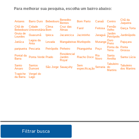
Para melhorar sua pesquisa, escolha um bairro abaixo:
Benedito
Chã da
Antares
Barro Duro
Bebedouro
Bom Parto
Canaã
Centro
Bentes
Jaqueira
Chã de
Cidade
Clima
Cruz das
Fernão
Farol
Feitosa
Garça Torta
Bebedouro
Universitária
Bom
Almas
Velho
Gruta de
Jardim
Guaxumã
Ipioca
Jacarecica
Jacintinho
Jaraguá
Jardinópolis
Lourdes
Petrópolis
Lagoa da
Ouro
Jatiúca
Levada
Mangabeiras
Murilopolis
Mutange
Pajuçara
Anta
Preto
Ponta da
Ponta
paripueira
Pescaria
Petrópolis
Pinheiro
Pitanguinha
Poço
Terra
Grossa
Residencial
Pontal da
Rio
Santa
Ponta Verde
Prado
Jardim
Riacho Doce
Santa Lúcia
Barra
Novo
Amélia
Royal
Tabuleiro
Santo
Santos
Sem
Tabuleiro
São Jorge
Sauaçuhy
Serraria
do
Amaro
Dumont
especificação
dos Martins
Martins
Trapiche
Vergel do
da Barra
Lago
Filtrar busca