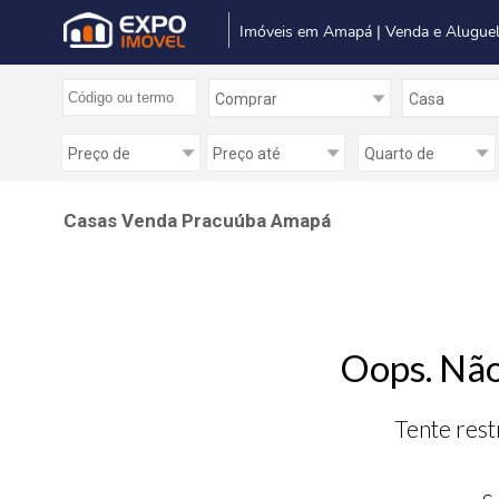
Imóveis em Amapá | Venda e Alugue
Casas Venda Pracuúba Amapá
Oops. Não
Tente rest