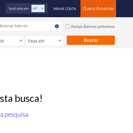
Quero Anunciar
Você está em:
MINHA CONTA
icionar bairros
Incluir bairros próximos
sta busca!
ra pesquisa