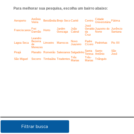
Para melhorar sua pesquisa, escolha um bairro abaixo:
Antônio
Cidade
Aeroporto
Betolândia
Brejo Seco
Carité
Centro
Fátima
Vieira
Universitária
José
Frei
Jardim
João
Geraldo
Juazeiro do
Juvêncio
Franciscanos
Horto
Damião
Gonzaga
Cabral
da
Norte
Santana
Cruz
Leandro
Bezerra
Novo
Padre
Lagoa Seca
Limoeiro
Marrocos
Pedrinhas
Pio XII
de
Juazeiro
Cícero
Menezes
Santa
Santo
São
Pirajá
Planalto
Romeirão
Salesianos
Salgadinho
Teresa
Antônio
José
Três
Três-
São Miguel
Socorro
Timbaúba
Tiradentes
Triângulo
Marias
Marias
Filtrar busca