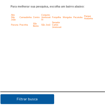
Para melhorar sua pesquisa, escolha um bairro abaixo:
Alto
Conjunto
Parque
São
Carnaubinha
Centro
Jereissati
Forquilha
Monguba
Pacatuba
Aratanha
João
III
Senador
São
Pavuna
Pracinha
São José
Carlos
Bento
Jereissati
Filtrar busca