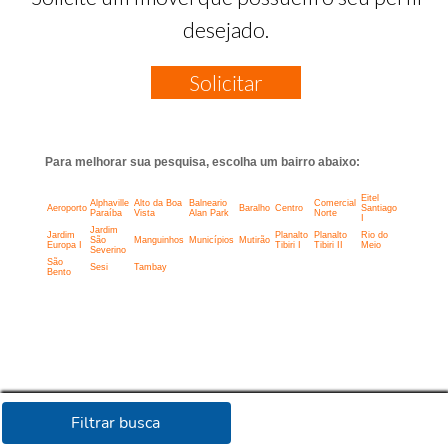
desejado.
Solicitar
Para melhorar sua pesquisa, escolha um bairro abaixo:
Eitel
Alphaville
Alto da Boa
Balneario
Comercial
Aeroporto
Baralho
Centro
Santiago
Paraíba
Vista
Alan Park
Norte
I
Jardim
Jardim
Planalto
Planalto
Rio do
São
Manguinhos
Municípios
Mutirão
Europa I
Tibiri I
Tibiri II
Meio
Severino
São
Sesi
Tambay
Bento
Filtrar busca