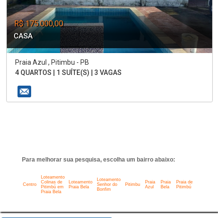
R$ 175.000,00
CASA
Praia Azul , Pitimbu - PB
4 QUARTOS | 1 SUÍTE(S) | 3 VAGAS
Para melhorar sua pesquisa, escolha um bairro abaixo:
Loteamento
Loteamento
Colinas de
Loteamento
Praia
Praia
Praia de
Centro
Senhor do
Pitimbu
Pitimbú em
Praia Bela
Azul
Bela
Pitimbú
Bonfim
Praia Bela