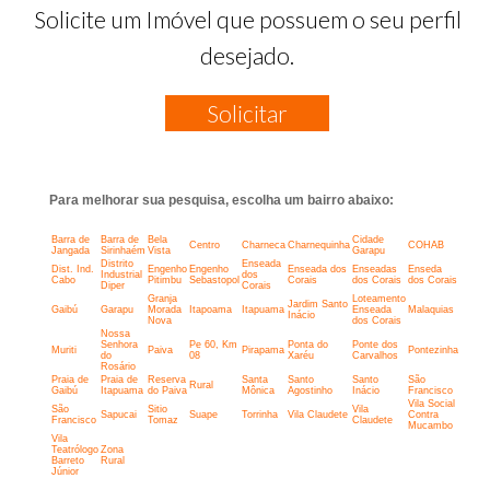
Solicite um Imóvel que possuem o seu perfil
desejado.
Solicitar
Para melhorar sua pesquisa, escolha um bairro abaixo:
Barra de
Barra de
Bela
Cidade
Centro
Charneca
Charnequinha
COHAB
Jangada
Sirinhaém
Vista
Garapu
Distrito
Enseada
Dist. Ind.
Engenho
Engenho
Enseada dos
Enseadas
Enseda
Industrial
dos
Cabo
Pitimbu
Sebastopol
Corais
dos Corais
dos Corais
Diper
Corais
Granja
Loteamento
Jardim Santo
Gaibú
Garapu
Morada
Itapoama
Itapuama
Enseada
Malaquias
Inácio
Nova
dos Corais
Nossa
Senhora
Pe 60, Km
Ponta do
Ponte dos
Muriti
Paiva
Pirapama
Pontezinha
do
08
Xaréu
Carvalhos
Rosário
Praia de
Praia de
Reserva
Santa
Santo
Santo
São
Rural
Gaibú
Itapuama
do Paiva
Mônica
Agostinho
Inácio
Francisco
Vila Social
São
Sitio
Vila
Sapucai
Suape
Torrinha
Vila Claudete
Contra
Francisco
Tomaz
Claudete
Mucambo
Vila
Teatrólogo
Zona
Barreto
Rural
Júnior