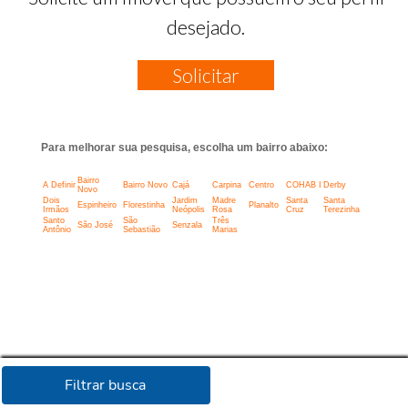
desejado.
Solicitar
Para melhorar sua pesquisa, escolha um bairro abaixo:
Bairro
A Definir
Bairro Novo
Cajá
Carpina
Centro
COHAB I
Derby
Novo
Dois
Jardim
Madre
Santa
Santa
Espinheiro
Florestinha
Planalto
Irmãos
Neópolis
Rosa
Cruz
Terezinha
Santo
São
Três
São José
Senzala
Antônio
Sebastião
Marias
Filtrar busca