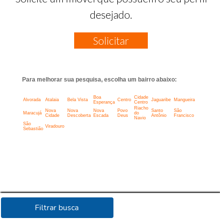
desejado.
Solicitar
Para melhorar sua pesquisa, escolha um bairro abaixo:
Boa
Cidade
Alvorada
Atalaia
Bela Vista
Centro
Jaguaribe
Mangueira
Esperança
Centro
Riacho
Nova
Nova
Nova
Povo
Santo
São
Maracujá
do
Cidade
Descoberta
Escada
Deus
Antônio
Francisco
Navio
São
Viradouro
Sebastião
Filtrar busca