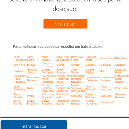
desejado.
Solicitar
Para melhorar sua pesquisa, escolha um bairro abaixo:
15 de
Alpes
Alpes
Área Rural
Bairro das
Bairro do
Bairro Novo
Bela Vista
Novembro
Suíço
Suiços
de Gravatá
Flores
Norte
Campos
Boa Vista
Br 232
Centro
Cohab I
Cohab II
Cohab-Ll
Cruzeiro
Do Jordão
Gravatá
Jardim
Jardim
Jardim
Jardim
Lagoa do
Gravatá
Jucá
Centro
Petrópolis
Santana
Suiço
Suíço
Barro
Lotamento
Loteamento
Loteamento
Loteamento
Loteament
Loteamento
Loteamento
Loteamento
Novo
Novo
Raizes da
Recanto
Serra
Baviera
Redenção
Santana
Horizonte
Horizonte
Serra
Baraúna
Grande
Nossa
Nossa
Nossa
Maria
Novo
Novo
Norte
Senhora
Senhora da
Senhora
Ponto Alto
Auxiliadora
Gravatá
Horizonte
Aparecida
Aparecida
das Graças
Porta
Quinze de
Riacho do
Santo
Serra das
Prado
Sant ana
São José
Florada
Novembro
Mel
Antonio
Russas
Serra
Suiça
Suíça
Terreno do
Vale do
XV de
Zona Rural
Grande
Brasileira
Brasileira
Banco
Ipojuca
Novembro
Filtrar busca