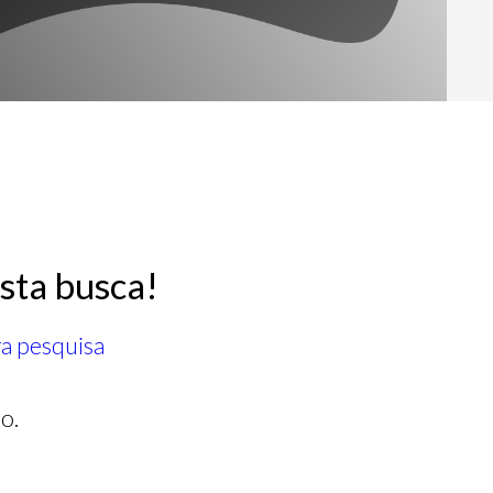
sta busca!
ra pesquisa
o.