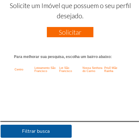
Solicite um Imóvel que possuem o seu perfil
desejado.
Solicitar
Para melhorar sua pesquisa, escolha um bairro abaixo:
Loteamento São
Lot São
Nossa Senhora
Privê Mãe
Centro
Francisco
Francisco
do Carmo
Rainha
Filtrar busca