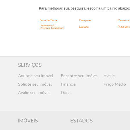
Para melhorar sua pesquisa, escolha um bairro abaixo
Boca da Barra
Campinas
Carneiros
Loteamento
Luziana
Praia de
Reserva Tamandaré
SERVIÇOS
Anuncie seu imóvel
Encontre seu Imóvel
Avalie
Solicite seu imóvel
Financie
Preço Médio
Avalie seu imóvel
Dicas
IMÓVEIS
ESTADOS