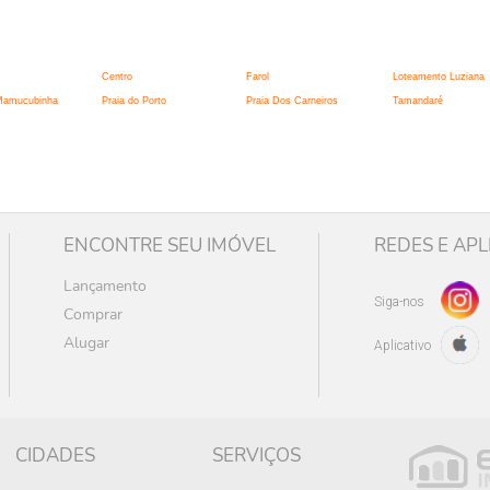
:
Centro
Farol
Loteamento Luziana
 Mamucubinha
Praia do Porto
Praia Dos Carneiros
Tamandaré
ENCONTRE SEU IMÓVEL
REDES E APL
Lançamento
Siga-nos
Comprar
Alugar
Aplicativo
CIDADES
SERVIÇOS