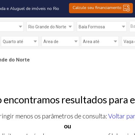
Calcule seu financiamento
nda e Aluguel de imóveis no Rio
Ba
nde do Norte
 encontramos resultados para e
ringir menos os parâmetros de consulta:
Voltar pa
ou