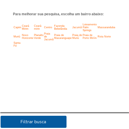
Para melhorar sua pesquisa, escolha um bairro abaixo:
Loteamento
Ceará
Ceará-
Fazenda
Capim
Centro
Jacumã
Palm
Massaranduba
Mirim
mirin
Bebelândia
Springs
Praia
Novo
Planalto
Praia de
Praia de
Praia de
Muriú
de
Rota Norte
Horizonte
Verde
Maxaranguape
Muriú
Porto Mirím
Jacumã
Santa
Fé
Filtrar busca