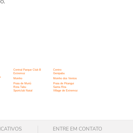
o.
Central Parque Club B
Centro
Extremoz
Genipabu
a
Moinho
Moinho dos Ventos
Praia de Muriú
Praia de Pitangui
Rota Tabu
Santa Rita
Sportclub Natal
Village de Extremoz
ICATIVOS
ENTRE EM CONTATO