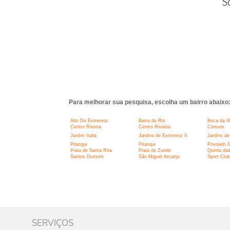
S
Para melhorar sua pesquisa, escolha um bairro abaixo
Alto Do Extremoz
Barra do Rio
Boca da Il
Centro Riveira
Centro Rivieira
Comum
Jardim Italia
Jardins de Extremoz II
Jardins de
Pitangui
Pitanqui
Povoado G
Praia de Santa Rita
Praia de Zumbi
Quinta das
Santos Dumont
São Miguel Arcanjo
Sport Club
SERVIÇOS