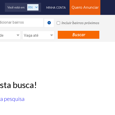
Quero Anunciar
Você está em:
MINHA CONTA
icionar bairros
Incluir bairros próximos
sta busca!
ra pesquisa