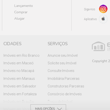
Lançamento
Siga-nos
Comprar
Alugar
Aplicativo
CIDADES
SERVIÇOS
Imóveis em Rio Branco
Anuncie seu Imóvel
Copyright 2
Imóveis em Maceió
Solicite seu Imóvel
Imóveis no Macapá
Consulte Imóveis
Imóveis em Manaus
Imobiliária Parceiras
Imóveis em Salvador
Construtoras Parceiras
Imóveis em Fortaleza
Consórcio de Imóveis
Imóveis em Brasília
Preço de Imóvel
MAIS OPÇÕES
Imóveis em Vitoria
Simulador de