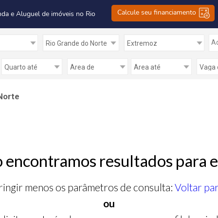
Calcule seu financiamento
nda e Aluguel de imóveis no Rio
Ad
Norte
 encontramos resultados para e
ringir menos os parâmetros de consulta:
Voltar pa
ou