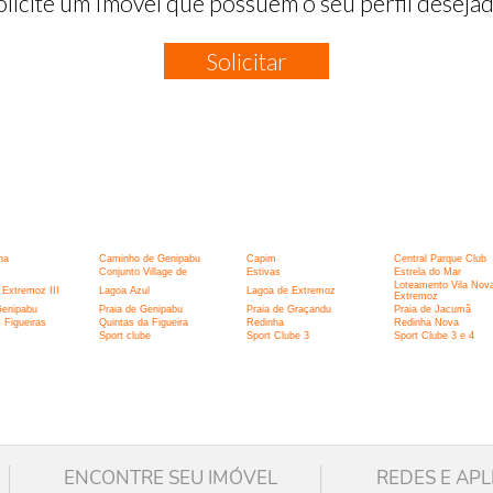
olicite um Imóvel que possuem o seu perfil desejad
Solicitar
:
ha
Caminho de Genipabu
Capim
Central Parque Club
Conjunto Village de
Estivas
Estrela do Mar
Loteamento Vila Nov
 Extremoz III
Lagoa Azul
Lagoa de Extremoz
Extremoz
enipabu
Praia de Genipabu
Praia de Graçandu
Praia de Jacumã
 Figueiras
Quintas da Figueira
Redinha
Redinha Nova
Sport clube
Sport Clube 3
Sport Clube 3 e 4
ENCONTRE SEU IMÓVEL
REDES E APL