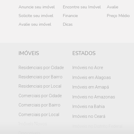
Anuncie seu imóvel
Encontre seu Imóvel
Avalie
Solicite seu imóvel
Financie
Preço Médio
Avalie seu imóvel
Dicas
IMÓVEIS
ESTADOS
Residenciais por Cidade
Imóveis no Acre
Residenciais por Bairro
Imóveis em Alagoas
Residenciais por Local
Imóveis em Amapá
Comerciais por Cidade
Imóveis no Amazonas
Comerciais por Bairro
Imóveis na Bahia
Comerciais por Local
Imóveis no Ceará
Imóveis Novos
Imóveis no Distrito Federal
Disponíveis