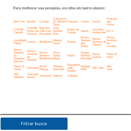
Para melhorar sua pesquisa, escolha um bairro abaixo:
Campestre
Chácara
Bom Fim
Bonfim
Camobi
Do Menino
Caturrita
Centro
Cerrito
das
Deus
Flores
COHAB
Diácono
Dom
COHAB
Duque de
Juscelino
Passo da
João Luiz
Antônio
Itararé
km 3
Camobi
Caxias
Kubitschek
Ferreira
Pozzobon
Reis
Nossa
Nossa
Nossa
Localidade
Menino
Senhora
Senhora
Lorenzi
Medianeira
Nonoai
Senhora de
Palma
Jesus
das
de
Fátima
Dores
Lourdes
Nossa
Nossa
Senhora
Nossa
Nova
Parque
Senhora
Passo
Passo D
do
Senhora
Santa
Paens
Pinheiro
do
D'areia
Areia
Perpétuo
Medianeira
Marta
Machado
Rosário
Socorro
Presidente
Passo D
Pé de
Pinheiro
Salgado
São
Patronato
João
São João
´Areia
Plátano
Machado
Filho
José
Goulart
São
Tancredo
Tomazetti
Uglione
Urlândia
Valentim
Neves
Filtrar busca