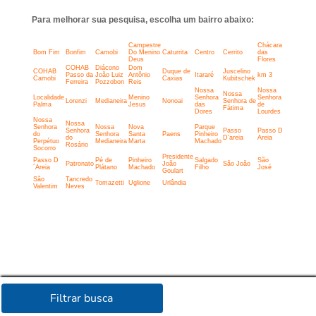
Para melhorar sua pesquisa, escolha um bairro abaixo:
Campestre
Chácara
Bom Fim
Bonfim
Camobi
Do Menino
Caturrita
Centro
Cerrito
das
Deus
Flores
COHAB
Diácono
Dom
COHAB
Duque de
Juscelino
Passo da
João Luiz
Antônio
Itararé
km 3
Camobi
Caxias
Kubitschek
Ferreira
Pozzobon
Reis
Nossa
Nossa
Nossa
Localidade
Menino
Senhora
Senhora
Lorenzi
Medianeira
Nonoai
Senhora de
Palma
Jesus
das
de
Fátima
Dores
Lourdes
Nossa
Nossa
Senhora
Nossa
Nova
Parque
Senhora
Passo
Passo D
do
Senhora
Santa
Paens
Pinheiro
do
D'areia
Areia
Perpétuo
Medianeira
Marta
Machado
Rosário
Socorro
Presidente
Passo D
Pé de
Pinheiro
Salgado
São
Patronato
João
São João
´Areia
Plátano
Machado
Filho
José
Goulart
São
Tancredo
Tomazetti
Uglione
Urlândia
Valentim
Neves
Filtrar busca