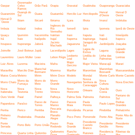
Governador
Gaspar
Celso
Grão Pará
Grapia
Gravatal
Guabiruba
Guaporanga
Guaraciaba
Ramos
Guarujá do
Herval
Herval D
Guaramirim
Guata
Guatambú
Hercilio Luz
Herciliopolis
Sul
d'Oeste
Oeste
Herval D
Ibiam
Ibicaré
Ibirama
Içara
Ilhota
Imaruí
Imbituba
´Oeste
Ingleses do
Imbuia
Indaial
Indios
Rio
Iomerê
Ipira
Ipomeia
Iporã do Oeste
Vermelho
Ipuaçu
Ipumirim
Iraceminha
Irakitan
Irani
Iraputa
Irati
Irineópolis
Itá
Itaio
Itaiópolis
Itajaí
Itapema
Itapiranga
Itapoá
Itapocu
Jacinto
Jaraguá do
Itoupava
Ituporanga
Jaborá
Jaguaruna
Jardinópolis
Joaçaba
Machado
Sul
Lagoa da
Lajeado
Joinville
José Boiteux
Jupiá
Lacerdópolis
Lages
Laguna
Estiva
Grande
Leoberto
Lindóia do
Linha das
Laurentino
Lauro Müller
Leao
Lebon Régis
Lontras
Leal
Sul
Palmeiras
Major
Luiz Alves
Luzerna
Macieira
Mafra
Major Vieira
Maracajá
Marari
Gercino
Marechal
Marombas
Maravilha
Marcilio Dias
Marema
Mariflor
Marombas
Massaranduba
Bormann
Bossardi
Matos Costa
Meleiro
Mirim
Mirim Doce
Modelo
Mondaí
Monte Carlo
Monte Castelo
Nossa
Morro da
Morro do
Morro
Nova
Morro Chato
Navegantes
Senhora de
Nova Erechim
Fumaça
Meio
Grande
Cultura
Caravaggio
Nova
Nova
Nova
Nova
Novo
Otacilio
Orleans
Ouro
Itaberaba
Teutonia
Trento
Veneza
Horizonte
Costa
Pantano do
Ouro Verde
Paial
Painel
Palhoça
Palma Sola
Palmeira
Palmitos
Sul
Passo de
Passo
Passos
Paula
Pedras
Papanduva
Paraíso
Paulo Lopes
Torres
Manso
Maia
Pereira
Grandes
Pescaria
Penha
Perico
Peritiba
Petrolândia
Picarras
Pindotiba
Pinhalzinho
Brava
Pinheiro
Planalto
Ponte Alta do
Pirabeiraba
Piratuba
Poco Preto
Pomerode
Ponte Alta
Preto
Alegre
Norte
Presidente
Ponte
Pouso
Praia
Presidente
Presidente
Porto Belo
Porto União
Castelo
Serrada
Redondo
Grande
Getúlio
Nereu
Branco
Quilometro
Rancho
Residencia
Ribeirao da
Princesa
Quarta Linha
Quilombo
Ratones
Doze
Queimado
Fuck
Ilha