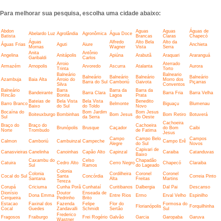
Para melhorar sua pesquisa, escolha uma cidade abaixo:
Abdon
Aguas
Aguas
Águas de
Abelardo Luz
Agrolândia
Agronômica
Água Doce
Batista
Brancas
Claras
Chapecó
Águas
Alfredo
Alto Bela
Alto da
Águas Frias
Aguti
Aiure
Anchieta
Mornas
Wagner
Vista
Serra
Anita
Antônio
Angelina
Anitápolis
Apiúna
Arabutã
Araquari
Araranguá
Garibaldi
Carlos
Arroio
Aterrado
Armazém
Arnopolis
Arvoredo
Ascurra
Atalanta
Aurora
Trinta
Torto
Balneário
Balneario
Balneário
Balneário
Balneário
Balneário
Azambuja
Baia Alta
Arroio do
Morro dos
Barra do Sul
Camboriú
Gaivota
Piçarras
Silva
Conventos
Balneário
Barra
Barra da
Barra da
Bandeirante
Barra Clara
Barra Fria
Barra Velha
Rincão
Bonita
Lagoa
Prata
Bateias de
Bela Vista
Bela Vista
Benedito
Barro Branco
Belmonte
Biguaçu
Blumenau
Baixo
do Sul
do Toldo
Novo
Bocaína do
Bom Jardim
Bom Jesus
Boiteuxburgo
Bombinhas
Bom Jesus
Bom Retiro
Botuverá
Sul
da Serra
do Oeste
Cachoeira
Braço do
Braço do
Cachoeira
Brunópolis
Brusque
Caçador
do Bom
Caibi
Norte
Trombudo
de Fatima
Jesus
Campo
Campo Belo
Campos
Calmon
Camboriú
Cambuinzal
Campeche
Campo Erê
Alegre
do Sul
Novos
Capivari de
Canasvieiras
Canelinha
Canoinhas
Capão Alto
Capinzal
Caraiba
Catanduvas
Baixo
Caxambu do
Celso
Chapadão
Catuira
Cedro Alto
Cerro Negro
Chapecó
Claraiba
Sul
Ramos
do Lageado
Colonia
Colonia
Cordilheira
Coronel
Coronel
Cocal do Sul
Santa
Concórdia
Correia Pinto
Santana
Alta
Freitas
Martins
Tereza
Corupá
Criciuma
Cunha Porã
Cunhataí
Curitibanos
Dalbergia
Dal Pai
Descanso
Dionísio
Doutor
Enseada de
Dona Emma
Entre Rios
Ermo
Erval Velho
Espinilho
Cerqueira
Pedrinho
Brito
Estacao
Faxinal dos
Fazenda
Felipe
Flor do
Formosa do
Florianópolis
Forquilhinha
Cocal
Guedes
Zandavalli
Schmidt
Sertão
Sul
Frederico
Fragosos
Fraiburgo
Frei Rogério
Galvão
Garcia
Garopaba
Garuva
Wastner