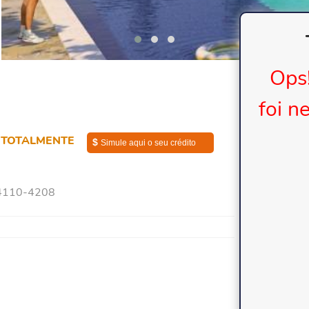
Ops
foi n
 TOTALMENTE
$
Simule aqui o seu crédito
110-4208