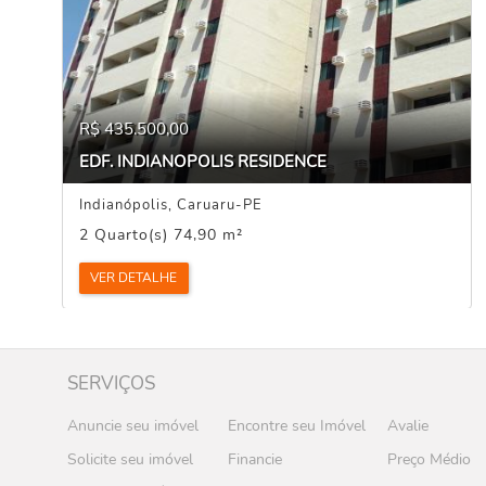
R$ 435.500,00
EDF. INDIANOPOLIS RESIDENCE
Indianópolis, Caruaru-PE
2 Quarto(s) 74,90 m²
VER DETALHE
SERVIÇOS
Anuncie seu imóvel
Encontre seu Imóvel
Avalie
Solicite seu imóvel
Financie
Preço Médio